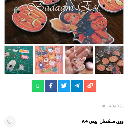
#
404026
ورق منكمش ابيض A4