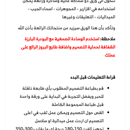
تتحول الى ورق ذو سماكة عالية وساحرة ورائعة يمكن
استخدامه في الازارير - المجوهرات - اسماء الجيب -
الميداليات - التعليقات وغيرها
وتأكد بأن هذا الورق سيزيد من منتجاتك الرائعة بأذن الله
ملاحظة:
استخدم الوسادة الصمغية مع البودرة البارزة
الشفافة لحماية التصميم واضافة طابع البروز الرائع على
عملك
قراءة التعليمات قبل البدء
قم بطباعة التصميم المطلوب بأي طابعة نافثة
للحبر ويفضل التجربة في البداية على ورقة واحدة
قبل طباعة المجموعة الكاملة
القص حول التصميم ويمكن عمل ثقب في اعلى
التصميم ان اردت عمل ميدالية او سلاسل
تجهيز الفرن 150-180 درجة اي ما يقارب 300-350