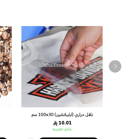
فصوص توباز 1 ملم Col Topaz
فصو
17.25
شامل الضريبة