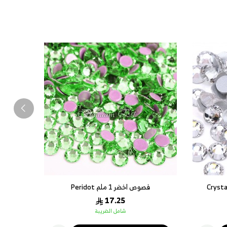
صمغ فصوص اسطح 50 ملم
19.55
شامل الضريبة