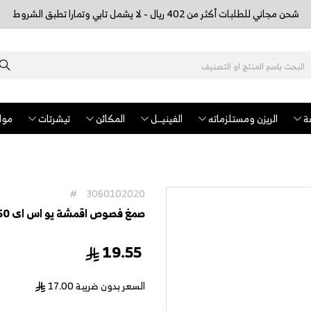
شحن مجاني للطلبات أكثر من 402 ريال - لا يشمل تابي وتمارا تطبق الشروط
ة
الريزن ومستلزماته
الفينيــل
المكائن
تيشرتات
مواد
#
3060102020
صمغ فصوص اقمشة يو اس اى 50 ملم
19.55
السعر بدون ضريبة
17.00