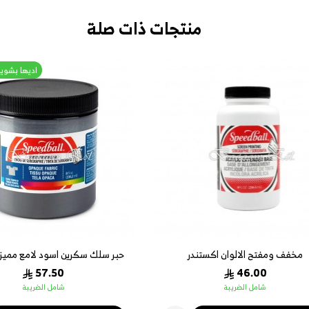
منتجات ذات صلة
اديها بشويت
مخفف ومفتح الالوان اكستندر
حبر سلك سكرين اسود لامع مميز # 0
57.50
46.00
شامل الضريبة
شامل الضريبة