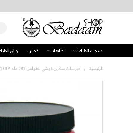
منتجات الطباعة
الطابعات
الاحبار
اوراق الطباع
الرئيسية
حبر سلك سكرين فوشي للغوامق 237 ملم #133