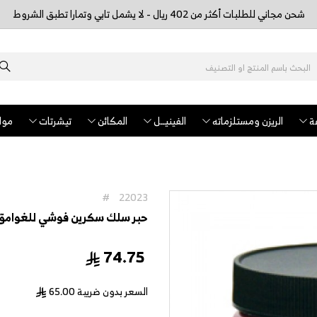
شحن مجاني للطلبات أكثر من 402 ريال - لا يشمل تابي وتمارا تطبق الشروط
ة
الريزن ومستلزماته
الفينيــل
المكائن
تيشرتات
مواد
#
22023
حبر سلك سكرين فوشي للغوامق 237 ملم #33
74.75
السعر بدون ضريبة
65.00