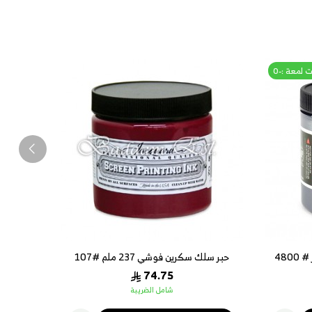
 لمعة :-0
480
حبر سلك سكرين فوشي 237 ملم #107
حبر سلك 
74.75
شامل الضريبة