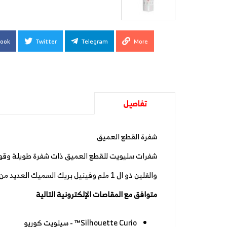
ook
Twitter
Telegram
More
تفاصيل
شفرة القطع العميق
شفرات سليويت للقطع العميق ذات شفرة طويلة وقوية
والفلين ذو ال 1 ملم وفينيل بريك السميك العديد من الخامات تستطيع هذه الشفرة القوية بقطعها بكل سهولة وحتى سماكة 2 ملم
متوافق مع المقاصات الإلكترونية التالية
Silhouette Curio™ - سيلويت كوريو