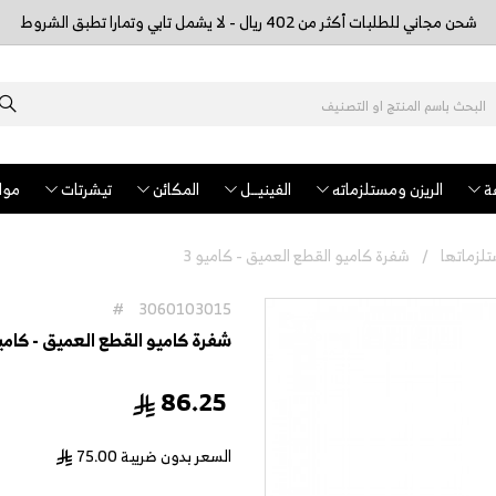
شحن مجاني للطلبات أكثر من 402 ريال - لا يشمل تابي وتمارا تطبق الشروط
ة
الريزن ومستلزماته
الفينيــل
المكائن
تيشرتات
مواد
لزماتها
شفرة كاميو القطع العميق - كاميو 3
#
3060103015
شفرة كاميو القطع العميق - كاميو
86.25
السعر بدون ضريبة
75.00