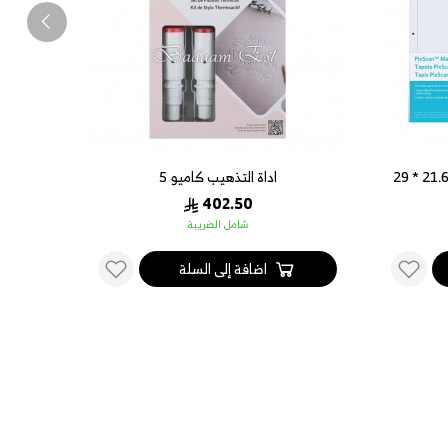
حصيرة عمل كاميو بيكس سكان 21.6 * 29
اداة التذهيب كاميو 5
ح
402.50
شامل الضريبة
اضافة إلى السلة