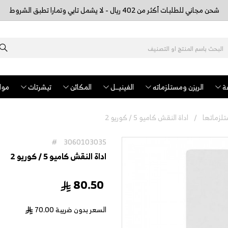
شحن مجاني للطلبات أكثر من 402 ريال - لا يشمل تابي وتمارا تطبق الشروط
ة
الريزن ومستلزماته
الفينيــل
المكائن
تيشرتات
مواد
لزماتها
اداة النقش كاميو 5 / كوريو 2
#
3060103035
اداة النقش كاميو 5 / كوريو 2
80.50
السعر بدون ضريبة
70.00