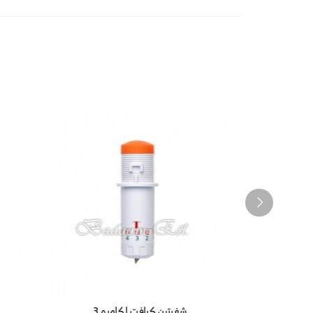
شفرتين كرافت لكاميو 3