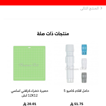
المنتج التالى
منتجات ذات صلة
ة عمل كاميو الاساسية 24
حامل اقلام كاميو 5
حصيرة خضراء كرافتي اساسي
12X12 انش
20.01
51.75