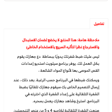
تفاصيل
ملاحظة هامة: هذا المنتج لا يخضع لضمان الاستبدال
والاسترجاع نظرا لتأثره السريع بالاستخدام الخاطئ
ليس عليك ضبط شفرتك يدويًا ببساطة دع جهازك يقوم
بكل العمل لك. يوفر برنامج
سيلويت استديو
إعدادات
القص الموصى بها لأنواع المواد الشائعة ،
ويمكنك ضبطها في البرنامج حسب الرغبة. بعد ذلك ، عند
إرسال التصميم الخاص بك سيقوم جهازك تلقائيًا بضبط
الشفرة التلقائية
على إعداد الشفرة الذي اخترته في
البرنامج. استرخ وشاهد جهازك يعمل بسحره.
صنعت الشفرة التلقائية لكاميو 4 و 5 من عنصر التنجستين