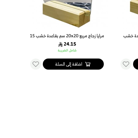
20x سم بقاعدة خشب
مرايا زجاج مربع 20x20 سم بقاعدة خشب 15
قاعدة خشب 15X5 سم 
سم
24.15
شامل الضريبة
اضافة إلى السلة