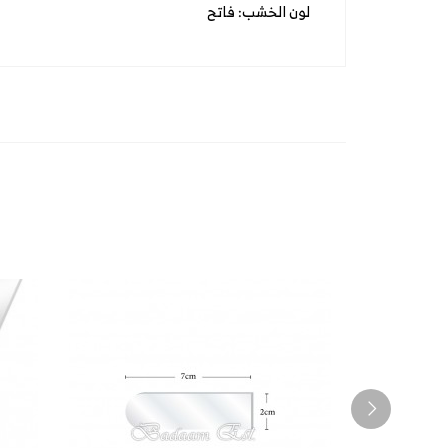
لون الخشب: فاتح