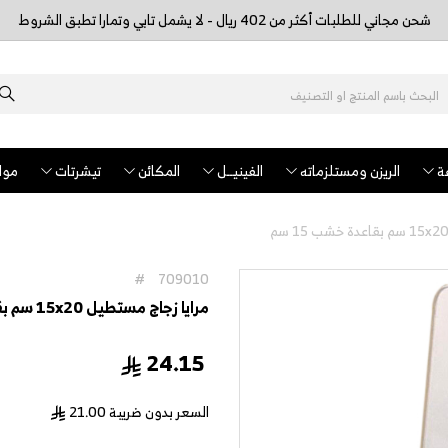
شحن مجاني للطلبات أكثر من 402 ريال - لا يشمل تابي وتمارا تطبق الشروط
ة
الريزن ومستلزماته
الفينيــل
المكائن
تيشرتات
مواد
#
709010
مرايا زجاج مستطيل 15x20 سم بقاعدة خشب 15 سم
24.15
السعر بدون ضريبة
21.00