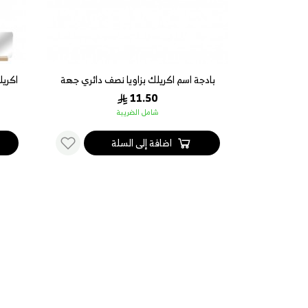
رية - متوفر
بادجة اسم اكريلك بزاويا نصف دائري جهة
اكريل
واحدة 7 * 2 سم
11.50
شامل الضريبة
اضافة إلى السلة