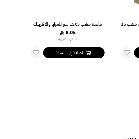
مرايا زجاج مربع 20x20 سم بقاعدة خشب 15
قاعدة خشب 15X5 سم للمرايا والاكريلك
بلاست
8.05
شامل الضريبة
اضافة إلى السلة