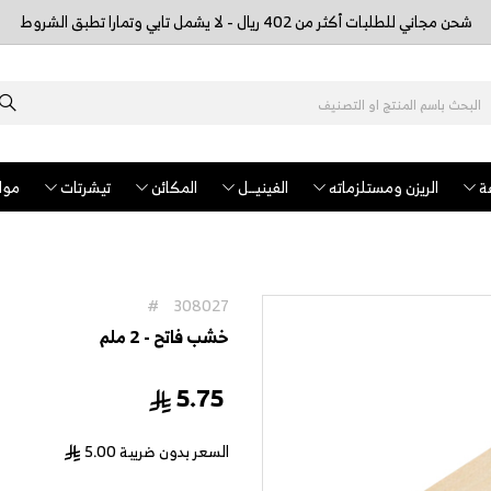
شحن مجاني للطلبات أكثر من 402 ريال - لا يشمل تابي وتمارا تطبق الشروط
ة
الريزن ومستلزماته
الفينيــل
المكائن
تيشرتات
مواد
#
308027
خشب فاتح - 2 ملم
5.75
السعر بدون ضريبة
5.00