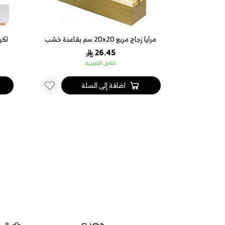
 - متوفر بعدة
مرايا زجاج مربع 20x20 سم بقاعدة خشب
اكر
20 سم
26.45
شامل الضريبة
اضافة إلى السلة