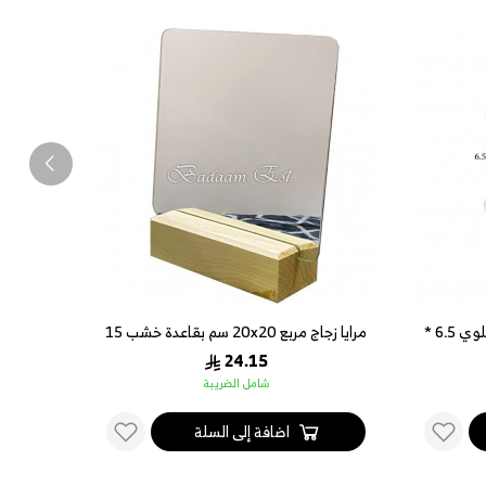
بادجة اسم اكريلك بشعار التخرج علوي 6.5 *
مرايا زجاج مربع 20x20 سم بقاعدة خشب 15
سم
24.15
شامل الضريبة
اضافة إلى السلة