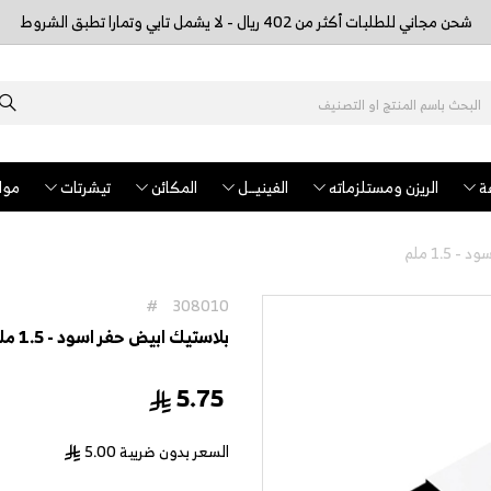
شحن مجاني للطلبات أكثر من 402 ريال - لا يشمل تابي وتمارا تطبق الشروط
ة
الريزن ومستلزماته
الفينيــل
المكائن
تيشرتات
مواد
1.5 ملم
#
308010
بلاستيك ابيض حفر اسود - 1.5 ملم
5.75
السعر بدون ضريبة
5.00