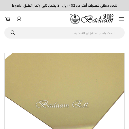
شحن مجاني للطلبات أكثر من 402 ريال - لا يشمل تابي وتمارا تطبق الشروط