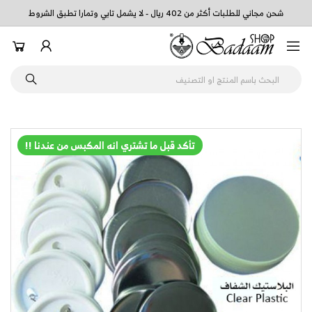
شحن مجاني للطلبات أكثر من 402 ريال - لا يشمل تابي وتمارا تطبق الشروط
تأكد قبل ما تشتري انه المكبس من عندنا !!