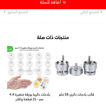
اضافة للسلة
المنتج التالى
المنتج السابق
منتجات ذات صلة
لو سمحت ي
قالب بادجات دائري 58 ملم
بادجات دائرية بورقة متغيرة 4.4
سم - 25 قطعة واكثر