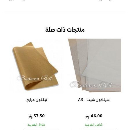
منتجات ذات صلة
سيلكون شيت - A3
تيفلون حراري
57.50
46.00
شامل الضريبة
شامل الضريبة