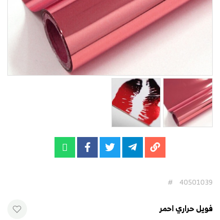
#
40501039
فويل حراري احمر