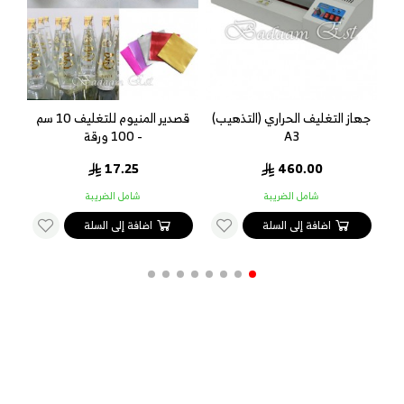
از التغليف الحراري (التذهيب)
قصدير المنيوم للتغليف 10 سم
فويل
A3
- 100 ورقة
17.25
460.00
شامل الضريبة
شامل الضريبة
ش
اضافة إلى السلة
اضافة إلى السلة
اضا