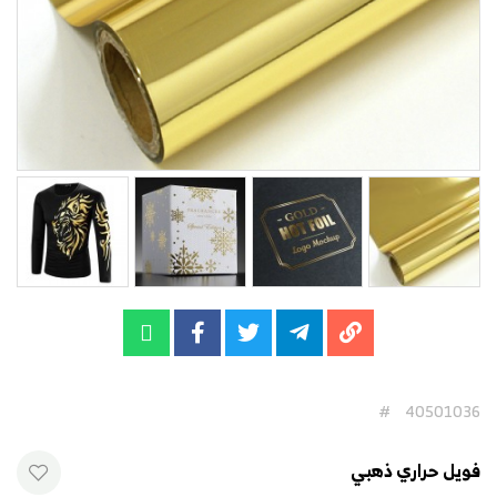
#
40501036
فويل حراري ذهبي