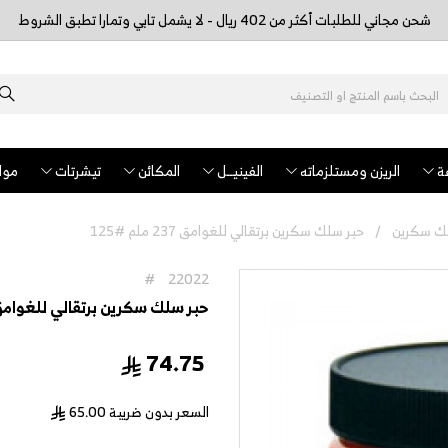
شحن مجاني للطلبات أكثر من 402 ريال - لا يشمل تابي وتمارا تطبق الشروط
ة
الريزن ومستلزماته
الفينيــل
المكائن
تيشرتات
مواد
لك سكرين
حبر سلك سكرين برتقالي للغوامق 237 ملم #125
#
22022
حبر سلك سكرين برتقالي للغوامق 237 ملم #5
74.75
السعر بدون ضريبة
65.00