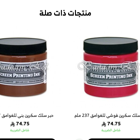
منتجات ذات صلة
حبر سلك سكرين بني للغوامق 237 ملم
حبر سلك سكرين نحاسي 237
#131
.75
74.75
شامل الضريبة
شامل