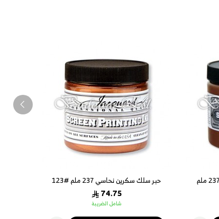
 ملم #123
حبر سلك سكرين فوشي 237 ملم #107
74.75
74
 الضريبة
شامل الضريبة