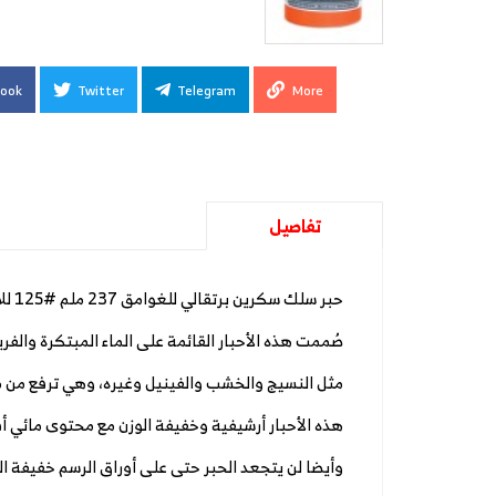
ook
Twitter
Telegram
More
تفاصيل
حبر سلك سكرين برتقالي للغوامق 237 ملم #125 للأقمشة الغامقة
صُممت هذه الأحبار القائمة على الماء المبتكرة والف
مثل النسيج والخشب والفينيل وغيره، وهي ترفع من 
هذه الأحبار أرشيفية وخفيفة الوزن مع محتوى مائي أق
وأيضا لن يتجعد الحبر حتى على أوراق الرسم خفيفة ا