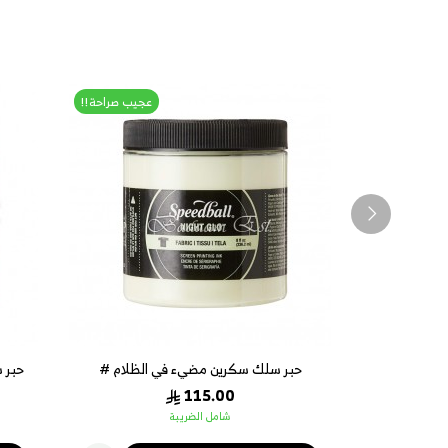
عجيب صراحة!!
ين مضيء في الظلام #
حبر سلك سكرين فوشي للغوامق 237 ملم
#133
47523
74.75
115.0
شامل الضريبة
شامل الضريبة