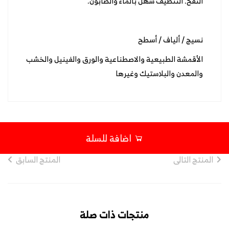
النفخ. التنظيف سهل بالماء والصابون.
نسيج / ألياف / أسطح
الأقمشة الطبيعية والاصطناعية والورق والفينيل والخشب
والمعدن والبلاستيك وغيرها
اضافة للسلة
المنتج التالى
المنتج السابق
منتجات ذات صلة