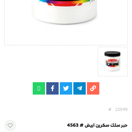
#
22049
حبر سلك سكرين ابيض # 4563