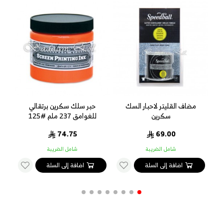
ي 237
مضاف القليتر لاحبار السك
حبر سلك سكرين برتقالي
حبر
سكرين
للغوامق 237 ملم #125
74.75
69.00
شامل الضريبة
شامل الضريبة
اضافة إلى السلة
اضافة إلى السلة