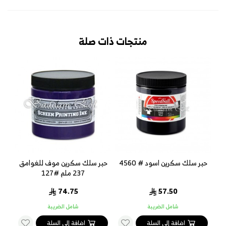
منتجات ذات صلة
كي
حبر سلك سكرين اسود # 4560
حبر سلك سكرين موف للغوامق
حب
237 ملم #127
74.75
57.50
شامل الضريبة
شامل الضريبة
اضافة إلى السلة
اضافة إلى السلة