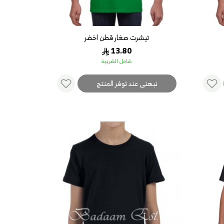
تيشرت صغار قطن اخضر
13.80
شامل الضريبة
نبهنى عند توفر المنتج