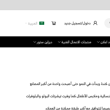
دخول/تسجيل جديد
العربية
 اعلان
منتجات الاعمال الفنية
ديزاين ستور
تقديم الملابس الكاجوال منذ 1984 ميلادي من كندا، وبدأت في النمو حتى أصبحت واحدة من أكبر المصانع
نسائية وملابس الأطفال كما وفرت تيشرتات البولو والبلوفرات
ا لتتوافق مع أكبر طبقة ممكنة من العملاء