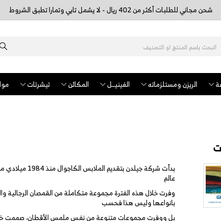
شحن مجاني للطلبات أكثر من 402 ريال - لا يشمل تابي وتمارا تطبق الشروط
ة
الريزن ومستلزماته
الفينيــل
المكائن
تيشرتات
مواد
ت
بدأت شركة جيلدن ب
عالم
وفرت خلال هذه الفترة مجموعة متكاملة من القمصان الرجالية وال
بانواعها وليس هذا فحسب
بل ووفرت مجموعات متنوعة من نفس ملمس الأقطان، صممت خصيص