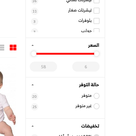
16
تيشرتات صغار
11
بلوفرات
3
جوارب
3
السعر
حالة التوفر
متوفر
20
غير متوفر
25
تخفيضات