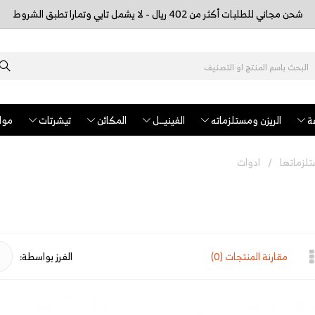
شحن مجاني للطلبات أكثر من 402 ريال - لا يشمل تابي وتمارا تطبق الشروط
ة
الريزن ومستلزماته
الفينيــل
المكائن
تيشرتات
مواد
لزماتها
ادوات
مقارنة المنتجات (0)
الفرز بواسطة: