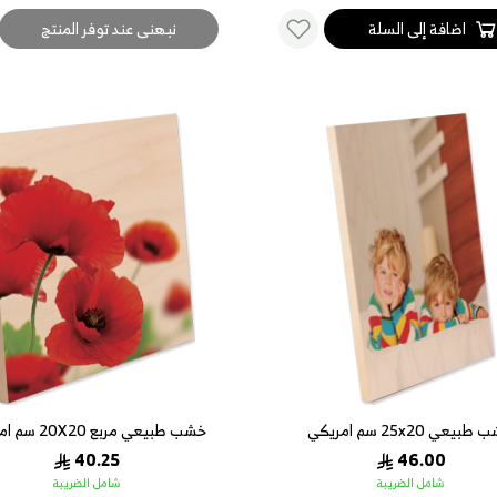
اضافة إلى السلة
نبهنى عند توفر المنتج
بيعي 25x20 سم امريكي
خشب طبيعي مربع 20X20 سم امريكي
40.25
46.00
شامل الضريبة
شامل الضريبة