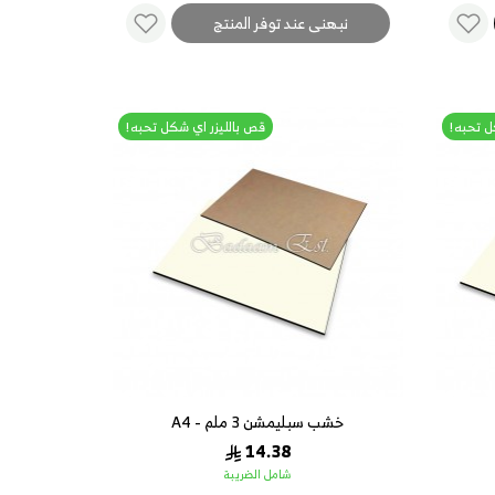
نبهنى عند توفر المنتج
ل تحبه!
قص بالليزر اي شكل تحبه!
خشب سبليمشن 3 ملم - A4
14.38
شامل الضريبة