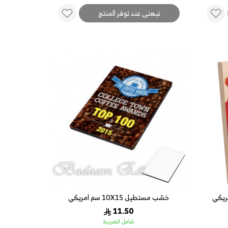
نبهنى عند توفر المنتج
خشب مستطيل 10X15 سم امريكي
11.50
شامل الضريبة